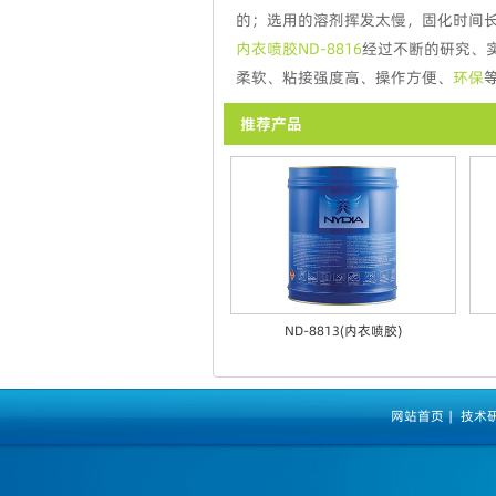
的；选用的溶剂挥发太慢，固化时间
内衣喷胶ND-8816
经过不断的研究、
柔软、粘接强度高、操作方便、
环保
推荐产品
ND-8813(内衣喷胶)
网站首页
|
技术