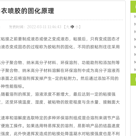
内衣喷胶的固化原理
：
发表时间：2022-03-11 11:46:43 【
大
中
小
】
在粘接之前要制成液态或使之变成液态，粘接后，只有变成固态才
由液态变成固态的过程称为胶粘剂的固化，不同的胶粘剂往往采用
高分子聚合物、纳米高分子材料、环保溶剂、功能助剂和添加剂等
分子聚合物、纳米高分子材料溶解在环保溶剂中成为高分子溶液而
物表面之后将溶剂挥发掉产生—定的粘附力。然后通过添加不同的
各种性能指标。
是随着溶剂的挥发，溶液浓度不断增大，最后达到一定的粘接强
度，还受环境温度、湿度、被粘物的致密程度与含水量、接触面大
发速率和溶解度选取特定的多种环保溶剂组成混合溶剂来调节产品
方便施工操作。如果选用特易挥发的溶剂，易影响产品的结晶速度
接强度，此外快速挥发造成的粘接处降温凝水对粘接强度也是不利