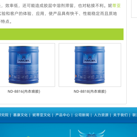
长，效率低，还可能造成胶层中溶剂滞留，也对粘接不利。妮
蒂亚
实验和客户的体验、应用，使产品具有快干、性能稳定而且质地
等特点。
ND-8816(内衣喷胶)
ND-8818(内衣喷胶)
研究院
|
慕康文化
|
妮蒂亚文化
|
产品中心
|
公司新闻
|
人力资源
|
关于我们
|
联