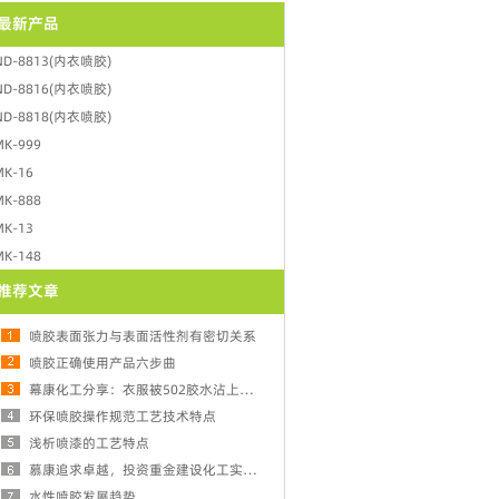
最新产品
ND-8813(内衣喷胶)
ND-8816(内衣喷胶)
ND-8818(内衣喷胶)
MK-999
MK-16
MK-888
MK-13
MK-148
推荐文章
喷胶表面张力与表面活性剂有密切关系
喷胶正确使用产品六步曲
幕康化工分享：衣服被502胶水沾上的去除方法
环保喷胶操作规范工艺技术特点
浅析喷漆的工艺特点
慕康追求卓越，投资重金建设化工实验室！
水性喷胶发展趋势