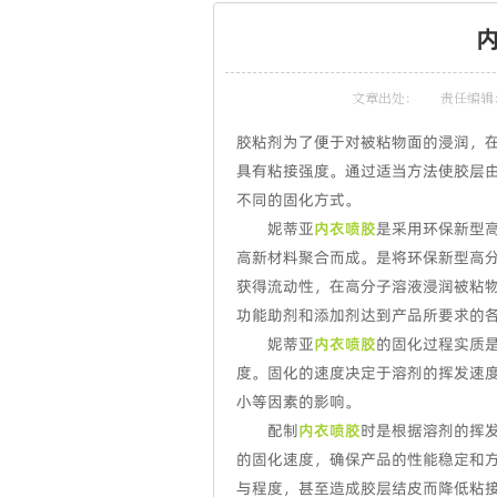
文章出处：
责任编辑
胶粘剂为了便于对被粘物面的浸润，
具有粘接强度。通过适当方法使胶层
不同的固化方式。
妮蒂亚
内衣喷胶
是采用环保新型
高新材料聚合而成。是将环保新型高
获得流动性，在高分子溶液浸润被粘
功能助剂和添加剂达到产品所要求的
妮蒂亚
内衣喷胶
的固化过程实质
度。固化的速度决定于溶剂的挥发速
小等因素的影响。
配制
内衣喷胶
时是根据溶剂的挥
的固化速度，确保产品的性能稳定和
与程度，甚至造成胶层结皮而降低粘