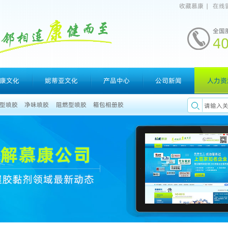
收藏慕康
|
在线
全国
4
康文化
妮蒂亚文化
产品中心
公司新闻
人力资
型喷胶
净味喷胶
阻燃型喷胶
箱包相册胶