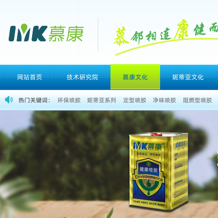
网站首页
技术研究院
慕康文化
妮蒂亚文化
热门关键词：
环保喷胶
妮蒂亚系列
定型喷胶
净味喷胶
阻燃型喷胶