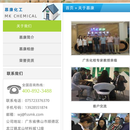
首页
»
关于慕康
慕康化工
MK CHEMICAL
关于我们
慕康简介
慕康相册
荣誉资质
广东化校专家教授亲临
联系我们
全国咨询热线：
400-892-3488
联系电话：075723376370
客户交流
手机号码：13928551874
邮箱：wj@fssmk.com
公司地址：广东省佛山市顺德区
龙江镇龙山材料城12座